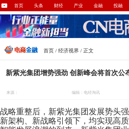
首页
头条
财经
产业
金融
投融
首页
/
经济视界
/ 正文
新紫光集团增势强劲 创新峰会将首次公布
来源：
编辑：电经淘讯
战略重整后，新紫光集团发展势头强
新架构、新战略引领下，均实现高质