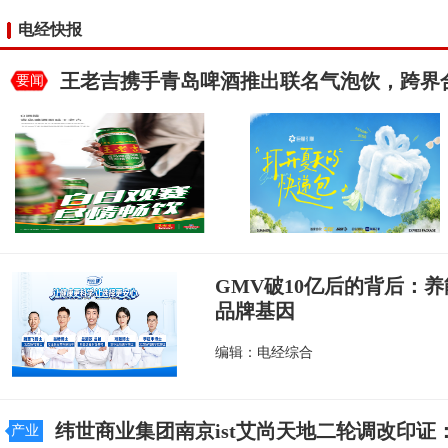
电经快报
王老吉携手青岛啤酒推出联名气泡饮，跨界
要闻
GMV破10亿后的背后：养
品牌基因
编辑：电经综合
纬世商业集团南京ist艾尚天地二轮调改印
产业