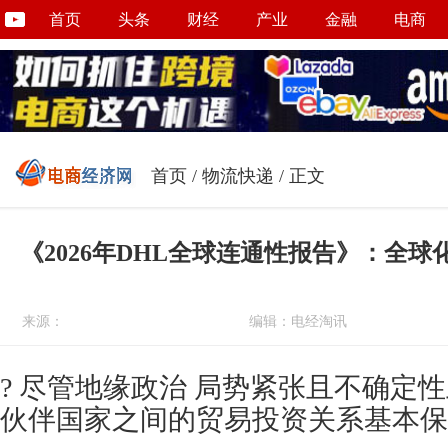
首页
头条
财经
产业
金融
电商
首页
/
物流快递
/ 正文
《2026年DHL全球连通性报告》：全
来源：
编辑：电经淘讯
? 尽管地缘政治 局势紧张且不确定
伙伴国家之间的贸易投资关系基本保