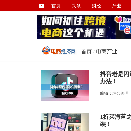
首页
头条
财经
产业
首页
/
电商产业
抖音老是闪
办法！
编辑：
综合整理
1折买海蓝
装！