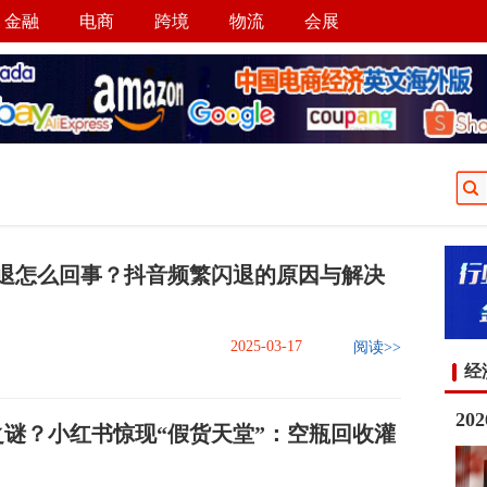
金融
电商
跨境
物流
会展
退怎么回事？抖音频繁闪退的原因与解决
2025-03-17
阅读>>
经
2
之谜？小红书惊现“假货天堂”：空瓶回收灌