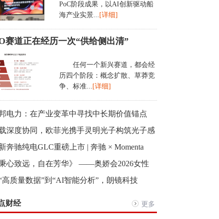
PoC阶段成果，以AI创新驱动船
海产业实景...
[详细]
EO赛道正在经历一次“供给侧出清”
任何一个新兴赛道，都会经
历四个阶段：概念扩散、草莽竞
争、标准...
[详细]
邦电力：在产业变革中寻找中长期价值锚点
载深度协同，欧菲光携手灵明光子构筑光子感
新奔驰纯电GLC重磅上市 | 奔驰 × Momenta
秉心致远，自在芳华》 ——奥娇会2026女性
“高质量数据”到“AI智能分析”，朗镜科技
点财经
更多