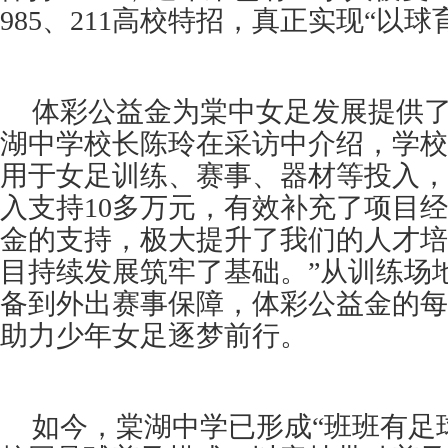
985、211高校特招，真正实现“以
体彩公益金为棠中女足发展提供
湖中学校长陈玲在采访中介绍，学校
用于女足训练、赛事、器材等投入，
入支持10多万元，有效补充了项目经
金的支持，极大提升了我们的人才培
目持续发展筑牢了基础。”从训练场
备到外出赛事保障，体彩公益金的每
助力少年女足逐梦前行。
如今，棠湖中学已形成“班班有足