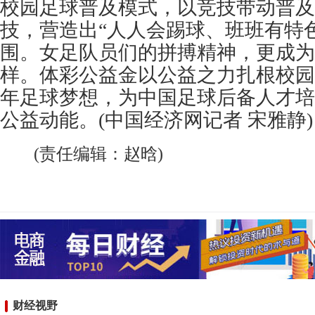
校园足球普及模式，以竞技带动普及
技，营造出“人人会踢球、班班有特
围。女足队员们的拼搏精神，更成为
样。体彩公益金以公益之力扎根校园
年足球梦想，为中国足球后备人才培
公益动能。(中国经济网记者 宋雅静)
(责任编辑：赵晗)
财经视野