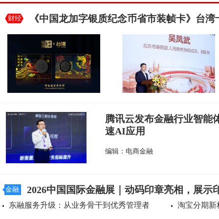
《中国龙加字银质纪念币省市装帧卡》台湾
财经
腾讯云发布金融行业智能
速AI应用
编辑：电商金融
2026中国国际金融展｜动码印章亮相，展示
金融
东融服务升级：从业务骨干到优秀管理者
淘宝分期新