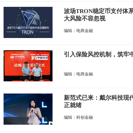
波场TRON稳定币支付体
大风险不容忽视
编辑：电商金融
引入保险风控机制，筑牢
编辑：电商金融
新范式已来：戴尔科技现
正就绪
编辑：科创金融