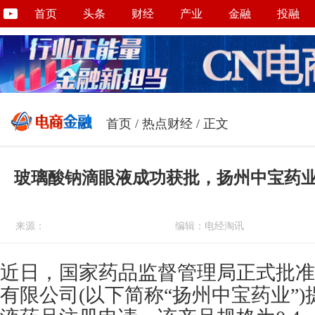
首页
头条
财经
产业
金融
投融
首页
/
热点财经
/ 正文
玻璃酸钠滴眼液成功获批，扬州中宝药
来源：
编辑：电经淘讯
近日，国家药品监督管理局正式批准
有限公司(以下简称“扬州中宝药业”